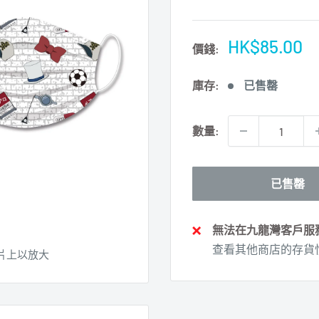
特
HK$85.00
價錢:
價
庫存:
已售罄
數量:
已售罄
無法在九龍灣客戶服務中心 
查看其他商店的存貨
片上以放大