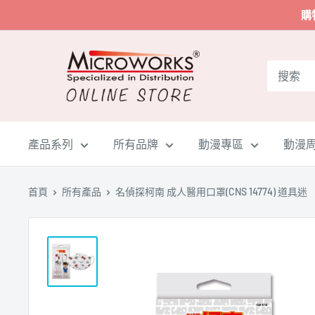
跳
購
到
內
Microworks
容
Online
Store
產品系列
所有品牌
動漫專區
動漫
首頁
所有產品
名偵探柯南 成人醫用口罩(CNS 14774) 道具迷