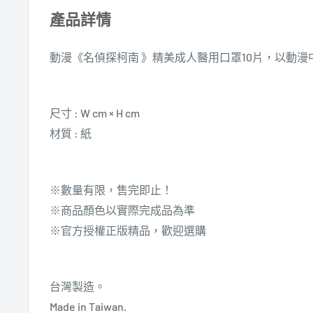
產品詳情
動漫《名偵探柯南
》
精美成人醫用口罩10片
，
以動漫
尺寸 : W cm × H cm
材質 :
紙
※數量有限，售完即止！
※商品顏色以實際完成品為準
※官方授權正版精品，歡迎選購
台灣製造。
Made in Taiwan.