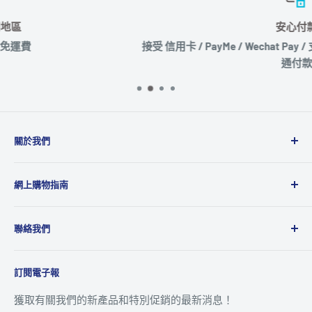
安心付款
接受 信用卡 / PayMe / Wechat Pay / 支付寶 / Paypal / 轉數快 
通付款
關於我們
Microworks成立於2001年，主要業務為品牌及產品代理
網上購物指南
商，代理多達20多個國際品牌，產品包括消費性電子產
品、攝影、音響、電腦週邊及動漫精品等，為國際品牌提
運送政策
供全面的銷售、市場推廣及售後服務到香港及澳門地區。
聯絡我們
退貨及退款政策
八達通 ‧ 轉數快及銀行資訊
關於我們
訂閱電子報
追蹤訂單
聯絡我們
客戶服務
獲取有關我們的新產品和特別促銷的最新消息！