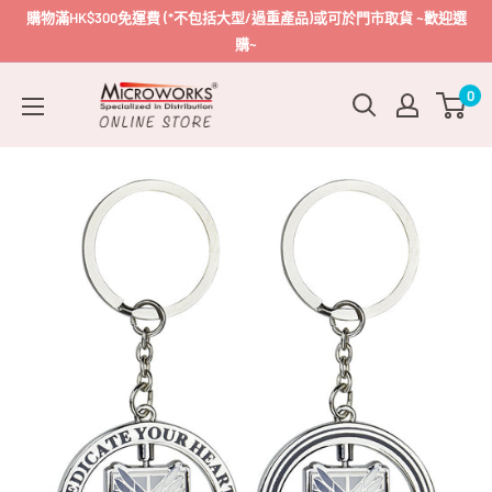
跳
購物滿HK$300免運費 (*不包括大型/過重產品)或可於門市取貨 ~歡迎選
到
購~
內
Microworks
0
容
Online
Store