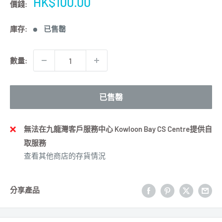
特
HK$100.00
價錢:
價
庫存:
已售罄
數量:
已售罄
無法在九龍灣客戶服務中心 Kowloon Bay CS Centre提供自
取服務
查看其他商店的存貨情況
分享產品