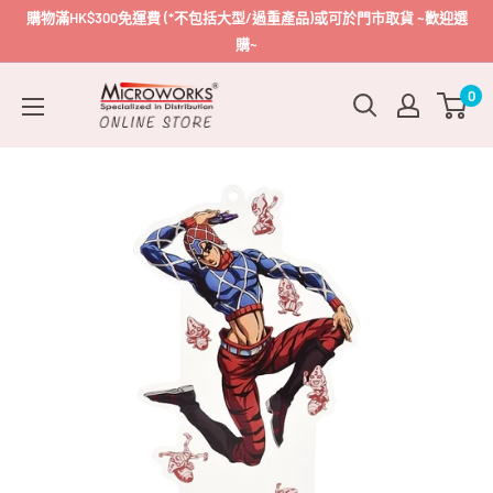
跳
購物滿HK$300免運費 (*不包括大型/過重產品)或可於門市取貨 ~歡迎選
到
購~
內
Microworks
0
容
Online
Store