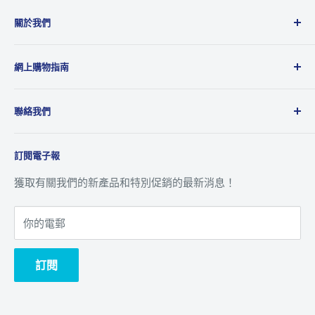
關於我們
Microworks成立於2001年，主要業務為品牌及產品代理
網上購物指南
商，代理多達20多個國際品牌，產品包括消費性電子產
品、攝影、音響、電腦週邊及動漫精品等，為國際品牌提
運送政策
供全面的銷售、市場推廣及售後服務到香港及澳門地區。
聯絡我們
退貨及退款政策
八達通 ‧ 轉數快及銀行資訊
關於我們
訂閱電子報
追蹤訂單
聯絡我們
客戶服務
獲取有關我們的新產品和特別促銷的最新消息！
你的電郵
訂閱