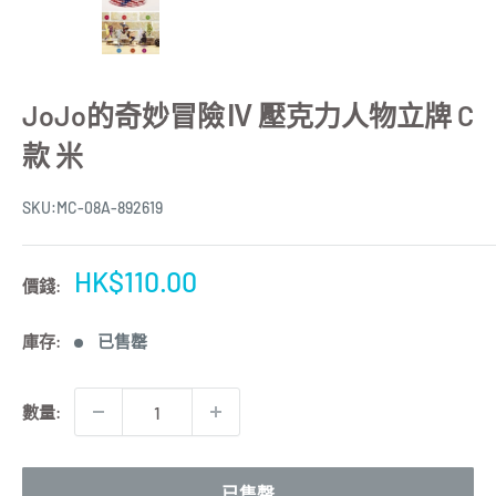
JoJo的奇妙冒險Ⅳ 壓克力人物立牌 C
款 米
SKU:
MC-08A-892619
特
HK$110.00
價錢:
價
庫存:
已售罄
數量:
已售罄