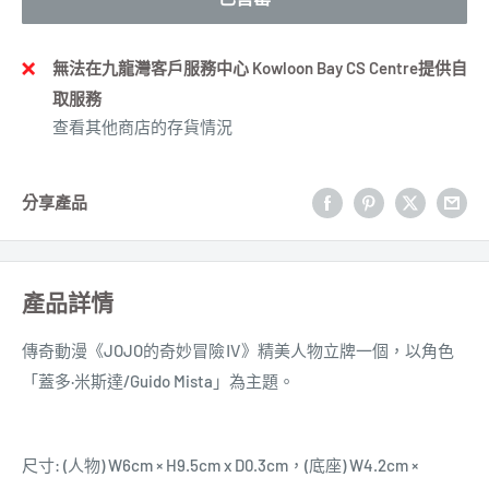
無法在九龍灣客戶服務中心 Kowloon Bay CS Centre提供自
取服務
查看其他商店的存貨情況
分享產品
產品詳情
傳奇
動漫
《JOJO的奇妙冒險Ⅳ》
精美
人物立牌一個
，以角色
「蓋多·米斯達/Guido Mista」為主題。
尺寸: (人物) W6cm × H9.5cm x D0.3cm，(底座) W4.2cm ×