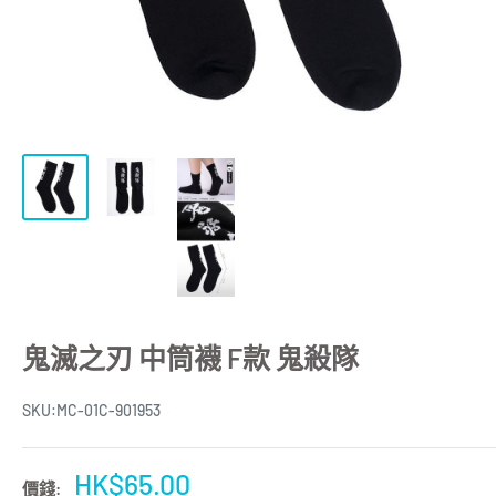
鬼滅之刃 中筒襪 F款 鬼殺隊
SKU:
MC-01C-901953
特
HK$65.00
價錢: