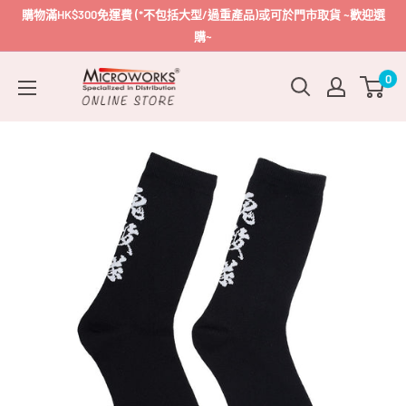
跳
購物滿HK$300免運費 (*不包括大型/過重產品)或可於門市取貨 ~歡迎選
到
購~
內
Microworks
0
容
Online
Store