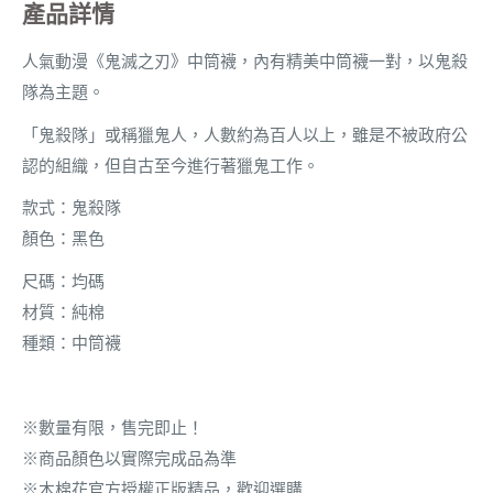
產品詳情
人氣動漫《鬼滅之刃》中筒襪，
內有精美中筒襪
一對
，
以鬼殺
隊為主題。
「鬼殺隊」或稱獵鬼人，人數約為百人以上，雖是不被政府公
認的組織，但自古至今進行著獵鬼工作。
款式：鬼殺隊
顏色：黑色
尺碼：均碼
材質：純棉
種類：中筒襪
※數量有限，售完即止！
※商品顏色以實際完成品為準
※木棉花官方授權正版精品，歡迎選購