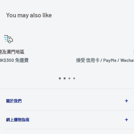
You may also like
安心付款
接受 信用卡 / PayMe / Wechat Pay / 支付寶 / Paypal / 轉數
通付款
關於我們
Microworks成立於2001年，主要業務為品牌及產品代理
網上購物指南
商，代理多達20多個國際品牌，產品包括消費性電子產
品、攝影、音響、電腦週邊及動漫精品等，為國際品牌提
運送政策