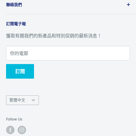
供全面的銷售、市場推廣及售後服務到香港及澳門地區。
聯絡我們
退貨及退款政策
八達通 ‧ 轉數快及銀行資訊
關於我們
訂閱電子報
追蹤訂單
聯絡我們
客戶服務
獲取有關我們的新產品和特別促銷的最新消息！
你的電郵
訂閱
Language
繁體中文
語
言
Follow Us