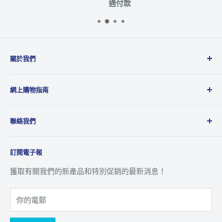
通付款
關於我們
Microworks成立於2001年，主要業務為品牌及產品代理
網上購物指南
商，代理多達20多個國際品牌，產品包括消費性電子產
品、攝影、音響、電腦週邊及動漫精品等，為國際品牌提
運送政策
供全面的銷售、市場推廣及售後服務到香港及澳門地區。
聯絡我們
退貨及退款政策
八達通 ‧ 轉數快及銀行資訊
關於我們
訂閱電子報
追蹤訂單
聯絡我們
客戶服務
獲取有關我們的新產品和特別促銷的最新消息！
你的電郵