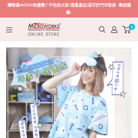
跳
購物滿HK$300免運費 (*不包括大型/過重產品)或可於門市取貨 ~歡迎選
到
購~
內
Microworks
0
容
Online
Store