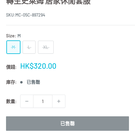
轉生史萊姆 居家休閒套服
SKU:
MC-05C-897294
Size:
M
M
L
XL
特
HK$320.00
價錢:
價
庫存:
已售罄
數量:
已售罄