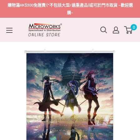
跳
購物滿HK$300免運費 (*不包括大型/過重產品)或可於門市取貨 ~歡迎選
到
購~
內
Microworks
0
容
Online
Store