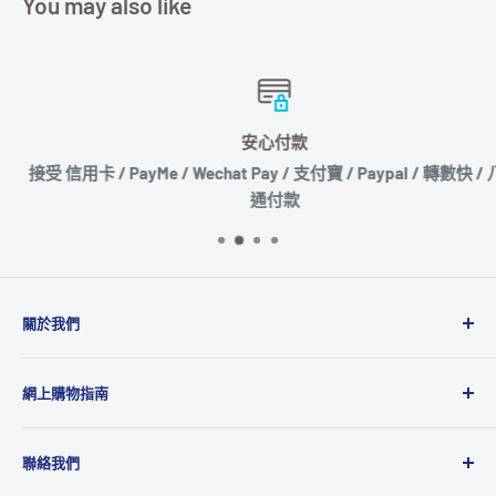
You may also like
安心付款
接受 信用卡 / PayMe / Wechat Pay / 支付寶 / Paypal / 轉數快 / 八達
通付款
關於我們
Microworks成立於2001年，主要業務為品牌及產品代理
網上購物指南
商，代理多達20多個國際品牌，產品包括消費性電子產
品、攝影、音響、電腦週邊及動漫精品等，為國際品牌提
運送政策
供全面的銷售、市場推廣及售後服務到香港及澳門地區。
聯絡我們
退貨及退款政策