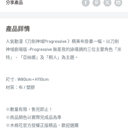
分享產品
產品詳情
人氣動漫《刀劍神域Progressive 》精美布掛畫一幅，
以
刀劍
神域劇場版 -Progressive 無星夜的詠嘆調的
三位主要角色「米
特」、「亞絲娜」及「桐人」
為主題。
尺寸 : W80cm × H110cm
材質：布 / 塑膠
※數量有限，售完即止！
※商品顏色以實際完成品為準
※木棉花官方授權正版精品，歡迎選購