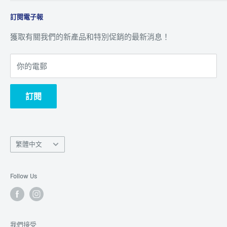
八達通 ‧ 轉數快及銀行資訊
關於我們
訂閱電子報
追蹤訂單
聯絡我們
客戶服務
獲取有關我們的新產品和特別促銷的最新消息！
你的電郵
訂閱
Language
繁體中文
語
言
Follow Us
我們接受