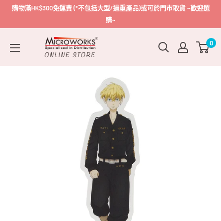
跳
購物滿HK$300免運費 (*不包括大型/過重產品)或可於門市取貨 ~歡迎選
到
購~
內
Microworks
0
容
Online
Store