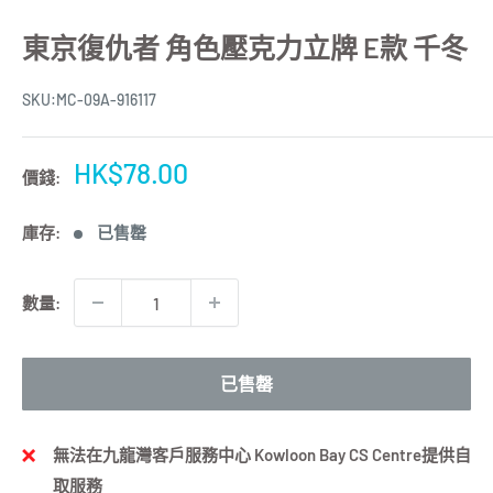
東京復仇者 角色壓克力立牌 E款 千冬
SKU:
MC-09A-916117
特
HK$78.00
價錢:
價
庫存:
已售罄
數量:
已售罄
無法在九龍灣客戶服務中心 Kowloon Bay CS Centre提供自
取服務