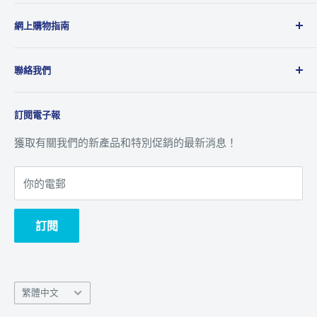
Microworks成立於2001年，主要業務為品牌及產品代理
網上購物指南
商，代理多達20多個國際品牌，產品包括消費性電子產
品、攝影、音響、電腦週邊及動漫精品等，為國際品牌提
運送政策
供全面的銷售、市場推廣及售後服務到香港及澳門地區。
聯絡我們
退貨及退款政策
八達通 ‧ 轉數快及銀行資訊
關於我們
訂閱電子報
追蹤訂單
聯絡我們
客戶服務
獲取有關我們的新產品和特別促銷的最新消息！
你的電郵
訂閱
Language
繁體中文
語