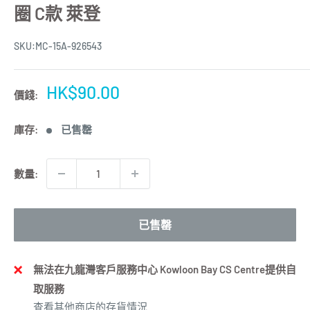
圈 C款 萊登
SKU:
MC-15A-926543
特
HK$90.00
價錢:
價
庫存:
已售罄
數量:
已售罄
無法在九龍灣客戶服務中心 Kowloon Bay CS Centre提供自
取服務
查看其他商店的存貨情況