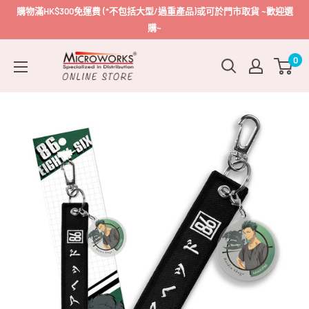
跳
購物滿HK$300免運費 (*不包括大型/過重產品)或可於門市取貨 ~歡迎選
到
購~
內
Microworks
0
容
Online
Store