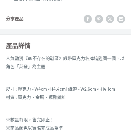
分享產品
產品詳情
人氣動漫《86不存在的戰區》織帶壓克力名牌鑰匙圈
一個，以
角色
「萊登
」
為主題。
尺寸 : 壓克力 - W4cm × H4.4cm | 織帶 - W2.6cm
× H14.1cm
材質 : 壓克力、金屬、聚酯纖維
※數量有限，售完即止！
※商品顏色以實際完成品為準