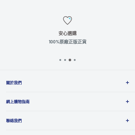
安心選購
100%原廠正版正貨
關於我們
Microworks成立於2001年，主要業務為品牌及產品代理
網上購物指南
商，代理多達20多個國際品牌，產品包括消費性電子產
品、攝影、音響、電腦週邊及動漫精品等，為國際品牌提
運送政策
供全面的銷售、市場推廣及售後服務到香港及澳門地區。
聯絡我們
退貨及退款政策
八達通 ‧ 轉數快及銀行資訊
關於我們