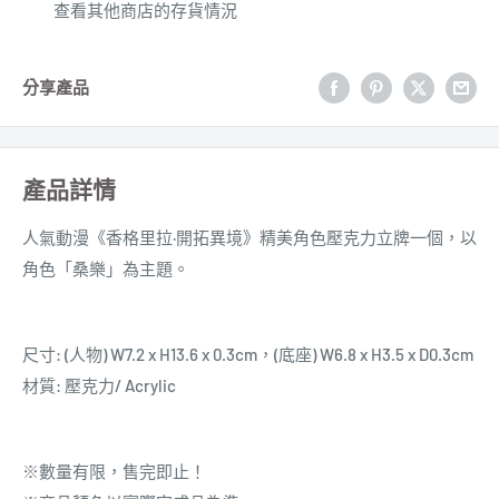
查看其他商店的存貨情況
分享產品
產品詳情
人氣動漫《香格里拉·開拓異境》
精美角色壓克力立牌
一個，以
角色「桑樂」為主題
。
尺寸: (人物) W7.2 x H13.6 x 0.3cm，(底座) W6.8 x H3.5 x D0.3cm
材質: 壓克力/ Acrylic
※數量有限，售完即止！