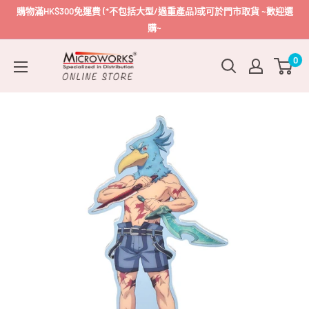
跳
購物滿HK$300免運費 (*不包括大型/過重產品)或可於門市取貨 ~歡迎選
到
購~
內
Microworks
0
容
Online
Store