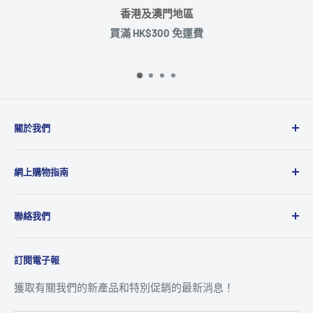
安心付款
接受 信用卡 / PayMe / Wechat Pay / 支付寶 / 
通付款
關於我們
Microworks成立於2001年，主要業務為品牌及產品代理
網上購物指南
商，代理多達20多個國際品牌，產品包括消費性電子產
品、攝影、音響、電腦週邊及動漫精品等，為國際品牌提
運送政策
供全面的銷售、市場推廣及售後服務到香港及澳門地區。
聯絡我們
退貨及退款政策
八達通 ‧ 轉數快及銀行資訊
關於我們
訂閱電子報
追蹤訂單
聯絡我們
客戶服務
獲取有關我們的新產品和特別促銷的最新消息！