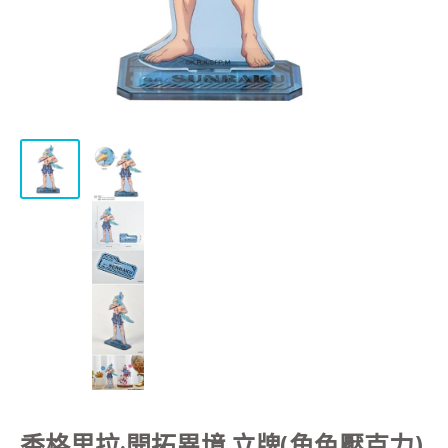
香格里拉·開拓異境 立牌(角色壓克力)