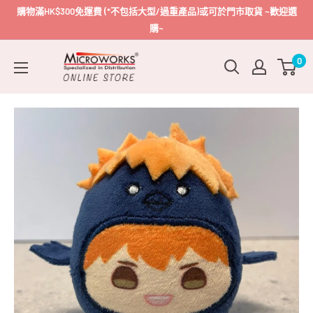
跳
購物滿HK$300免運費 (*不包括大型/過重產品)或可於門市取貨 ~歡迎選
到
購~
內
Microworks
0
容
Online
Store