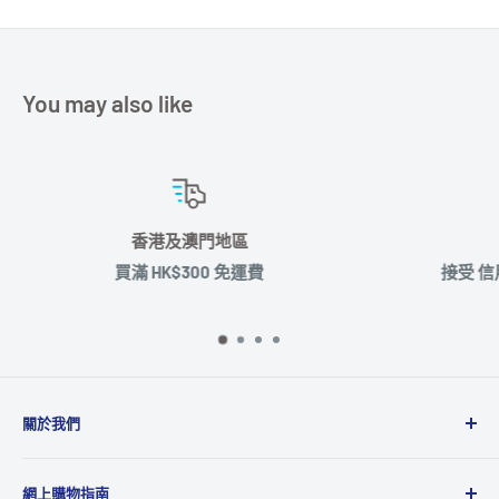
You may also like
安心付款
接受 信用卡 / PayMe / Wechat Pay / 支付寶 / Paypal /
通付款
關於我們
Microworks成立於2001年，主要業務為品牌及產品代理
網上購物指南
商，代理多達20多個國際品牌，產品包括消費性電子產