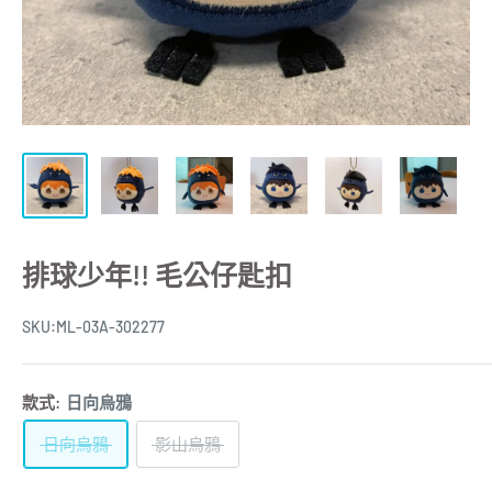
排球少年!! 毛公仔匙扣
SKU:
ML-03A-302277
款式:
日向烏鴉
日向烏鴉
影山烏鴉