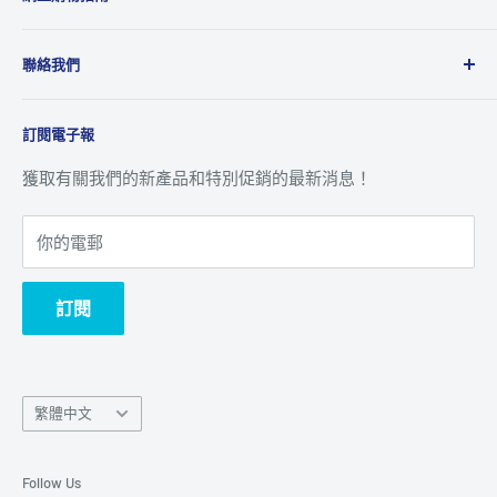
品、攝影、音響、電腦週邊及動漫精品等，為國際品牌提
運送政策
供全面的銷售、市場推廣及售後服務到香港及澳門地區。
聯絡我們
退貨及退款政策
八達通 ‧ 轉數快及銀行資訊
關於我們
訂閱電子報
追蹤訂單
聯絡我們
客戶服務
獲取有關我們的新產品和特別促銷的最新消息！
你的電郵
訂閱
Language
繁體中文
語
言
Follow Us